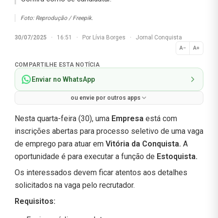
Foto: Reprodução / Freepik.
30/07/2025
·
16:51
·
Por
Lívia Borges
·
Jornal Conquista
A−
A+
Normal
COMPARTILHE ESTA NOTÍCIA
Enviar no WhatsApp
ou envie por outros apps
Nesta quarta-feira (30), uma
Empresa
está com
inscrições abertas para processo seletivo de uma vaga
de emprego para atuar em
Vitória da Conquista.
A
oportunidade é para executar a função de
Estoquista.
Os interessados devem ficar atentos aos detalhes
solicitados na vaga pelo recrutador.
Requisitos: