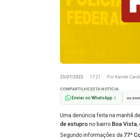
25/07/2025
·
17:21
·
Por
Kamile Car
COMPARTILHE ESTA NOTÍCIA
Enviar no WhatsApp
ou env
Uma denúncia feita na manhã d
de estupro
no bairro
Boa Vista
,
Segundo informações da
77ª C