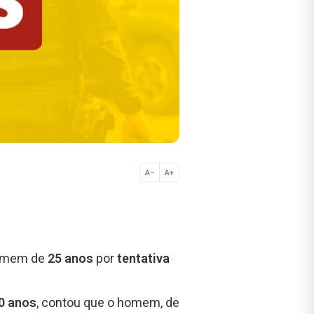
A−
A+
Normal
 homem de
25 anos
por
tentativa
0 anos
, contou que o homem, de