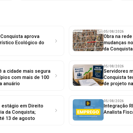
05/08/2026
 Conquista aprova
Obra na red
rístico Ecológico do
mudanças no 
da Conquista
05/08/2026
 é a cidade mais segura
Servidores mu
ípios com mais de 100
Conquista te
a anuário
de projeto n
05/08/2026
 estágio em Direito
Integração R
ia da Conquista;
Analista Fisc
té 13 de agosto