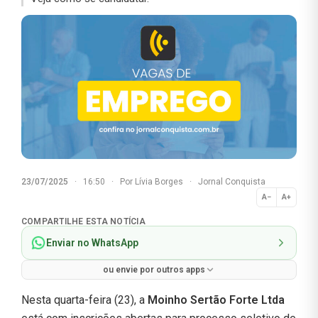
23/07/2025
·
16:50
·
Por
Lívia Borges
·
Jornal Conquista
A−
A+
Normal
COMPARTILHE ESTA NOTÍCIA
Enviar no WhatsApp
ou envie por outros apps
Nesta quarta-feira (23), a
Moinho Sertão Forte Ltda