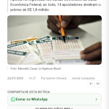
Econômica Federal; ao todo, 14 apostadores dividiram o
prêmio de R$ 1,8 milhão.
Foto: Marcello Casal Jr/Agência Brasil.
22/07/2025
·
16:27
·
Por
Iasmin Oliveira
·
Jornal Conquista
A−
A+
Normal
COMPARTILHE ESTA NOTÍCIA
Enviar no WhatsApp
ou envie por outros apps