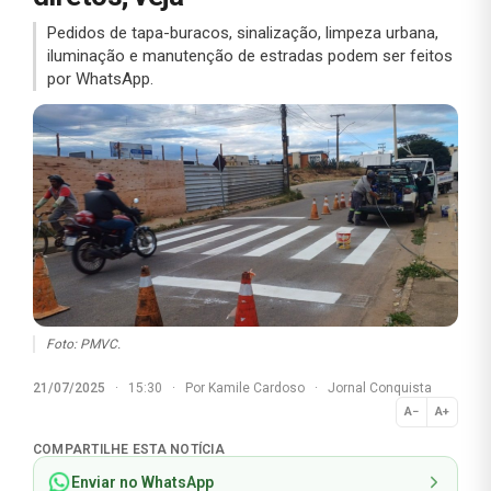
Pedidos de tapa-buracos, sinalização, limpeza urbana,
iluminação e manutenção de estradas podem ser feitos
por WhatsApp.
Foto: PMVC.
21/07/2025
·
15:30
·
Por
Kamile Cardoso
·
Jornal Conquista
A−
A+
Normal
COMPARTILHE ESTA NOTÍCIA
Enviar no WhatsApp