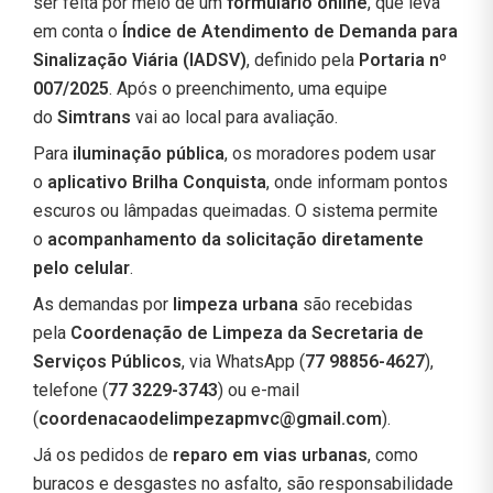
ser feita por meio de um
formulário online
, que leva
em conta o
Índice de Atendimento de Demanda para
Sinalização Viária (IADSV)
, definido pela
Portaria nº
007/2025
. Após o preenchimento, uma equipe
do
Simtrans
vai ao local para avaliação.
Para
iluminação pública
, os moradores podem usar
o
aplicativo Brilha Conquista
, onde informam pontos
escuros ou lâmpadas queimadas. O sistema permite
o
acompanhamento da solicitação diretamente
pelo celular
.
As demandas por
limpeza urbana
são recebidas
pela
Coordenação de Limpeza da Secretaria de
Serviços Públicos
, via WhatsApp (
77 98856-4627
),
telefone (
77 3229-3743
) ou e-mail
(
coordenacaodelimpezapmvc@gmail.com
).
Já os pedidos de
reparo em vias urbanas
, como
buracos e desgastes no asfalto, são responsabilidade