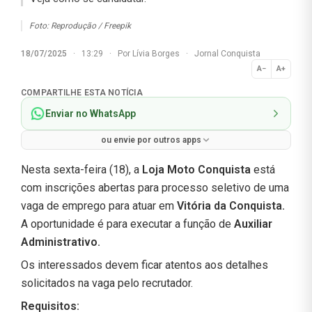
Foto: Reprodução / Freepik
18/07/2025
·
13:29
·
Por
Lívia Borges
·
Jornal Conquista
A−
A+
Normal
COMPARTILHE ESTA NOTÍCIA
Enviar no WhatsApp
ou envie por outros apps
Nesta sexta-feira (18), a
Loja Moto Conquista
está
com inscrições abertas para processo seletivo de uma
vaga de emprego para atuar em
Vitória da Conquista.
A oportunidade é para executar a função de
Auxiliar
Administrativo.
Os interessados devem ficar atentos aos detalhes
solicitados na vaga pelo recrutador.
Requisitos: