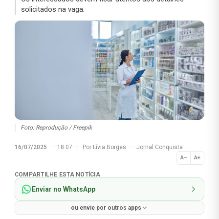
solicitados na vaga.
Foto: Reprodução / Freepik
16/07/2025
·
18:07
·
Por
Lívia Borges
·
Jornal Conquista
A−
A+
Normal
COMPARTILHE ESTA NOTÍCIA
Enviar no WhatsApp
ou envie por outros apps