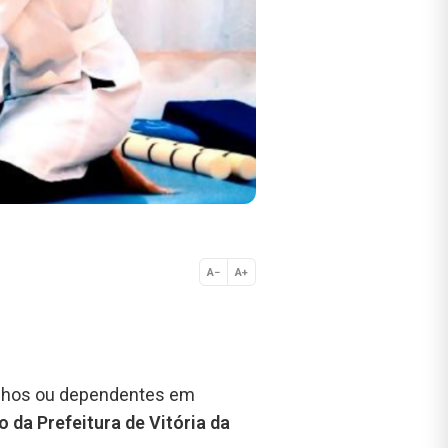
A−
A+
Normal
ilhos ou dependentes em
 da Prefeitura de Vitória da