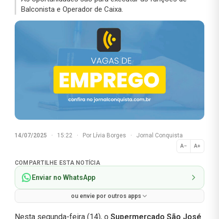
Balconista e Operador de Caixa.
14/07/2025
·
15:22
·
Por
Lívia Borges
·
Jornal Conquista
A−
A+
Normal
COMPARTILHE ESTA NOTÍCIA
Enviar no WhatsApp
ou envie por outros apps
Nesta segunda-feira (14), o
Supermercado São José