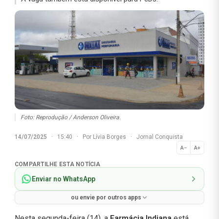
Foto: Reprodução / Anderson Oliveira.
14/07/2025
·
15:40
·
Por
Lívia Borges
·
Jornal Conquista
A−
A+
Normal
COMPARTILHE ESTA NOTÍCIA
Enviar no WhatsApp
ou envie por outros apps
Nesta segunda-feira (14), a
Farmácia Indiana
está