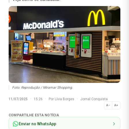
Foto: Reprodução / Miramar Shopping.
11/07/2025
·
15:26
·
Por
Lívia Borges
·
Jornal Conquista
A−
A+
Normal
COMPARTILHE ESTA NOTÍCIA
Enviar no WhatsApp