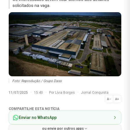
solicitados na vaga.
Foto: Reprodução / Grupo Dass
11/07/2025
·
15:40
·
Por
Lívia Borges
·
Jornal Conquista
A−
A+
Normal
COMPARTILHE ESTA NOTÍCIA
Enviar no WhatsApp
ou envie por outros apps