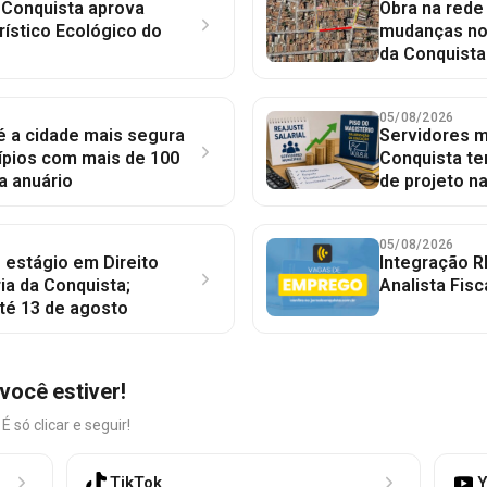
 Conquista aprova
Obra na red
rístico Ecológico do
mudanças no 
da Conquista
05/08/2026
 é a cidade mais segura
Servidores mu
ípios com mais de 100
Conquista te
a anuário
de projeto n
05/08/2026
 estágio em Direito
Integração R
ia da Conquista;
Analista Fisc
té 13 de agosto
você estiver!
só clicar e seguir!
TikTok
Y