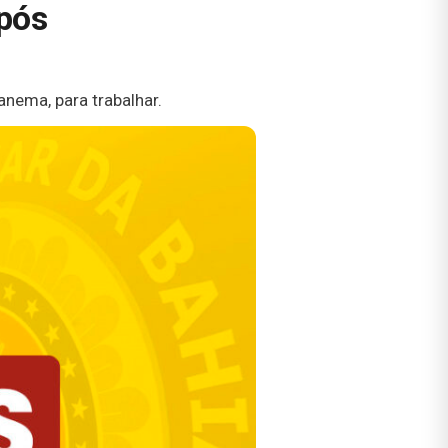
após
anema, para trabalhar.