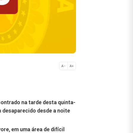
A−
A+
Normal
ontrado na tarde desta quinta-
a
desaparecido desde a noite
re, em uma área de difícil