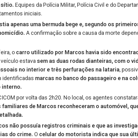
sítio.
Equipes da Polícia Militar, Polícia Civil e do Depar
tamentos iniciais.
tia apenas uma bermuda bege e, segundo os primeiros 
homicídio.
A confirmação sobre a causa da morte depende
ira, o
carro utilizado por Marcos havia sido encontrad
 veículo estava
sem as duas rodas dianteiras, com o vi
ssoais no interior e três perfurações na lataria
, possi
 identificadas
marcas no banco do passageiro e na col
 interno.
ia CICOM por volta das 2h20. No local, os agentes constata
s
familiares de Marcos reconheceram o automóvel, que
detalhada.
os não possuía registros criminais e que as invest
cias do crime.
O
celular do motorista indica que sua úl