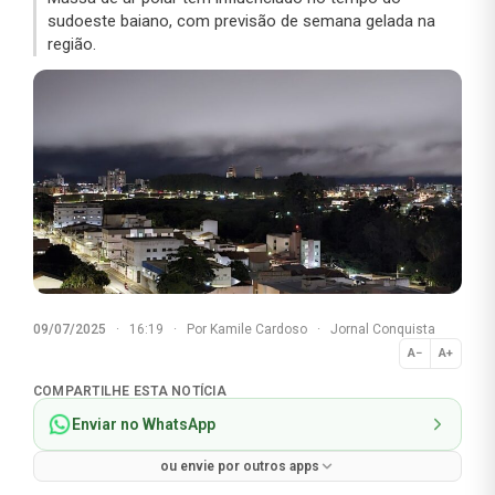
sudoeste baiano, com previsão de semana gelada na
região.
09/07/2025
·
16:19
·
Por
Kamile Cardoso
·
Jornal Conquista
A−
A+
Normal
COMPARTILHE ESTA NOTÍCIA
Enviar no WhatsApp
ou envie por outros apps