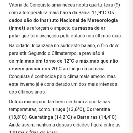
Vitória da Conquista amanheceu nesta quarta-feira (9)
com a temperatura mais baixa da Bahia:
11,9°C
.
Os
dados são do Instituto Nacional de Meteorologia
(Inmet)
e reforçam o impacto da
massa de ar
polar
que tem avançado pelo estado nos últimos dias.
Na cidade, localizada no sudoeste baiano, o frio deve
persistir. Segundo o Climatempo, a previsão é
de
mínimas em torno de 12°C
e
máximas que não
devem passar dos 20°C
ao longo da semana.
Conquista é conhecida pelo clima mais ameno, mas
este inverno já é considerado um dos mais intensos
dos últimos anos.
Outros municípios também sentiram a queda nas
temperaturas, como
Itiruçu (13,6°C)
,
Correntina
(13,8°C)
,
Guaratinga (14,2°C)
e
Barreiras (14,4°C)
.
Ainda assim, nenhuma dessas cidades figura entre as
100 mais frias do Brasil.