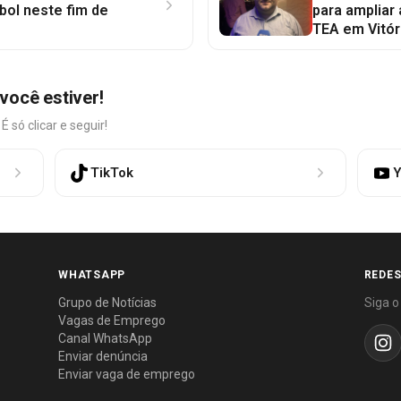
bol neste fim de
para ampliar
TEA em Vitór
você estiver!
só clicar e seguir!
TikTok
Y
WHATSAPP
REDES
Grupo de Notícias
Siga o
Vagas de Emprego
Canal WhatsApp
Enviar denúncia
Enviar vaga de emprego