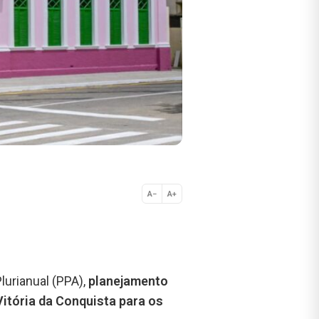
A−
A+
Normal
lurianual (PPA),
planejamento
Vitória da Conquista para os