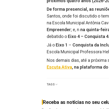
próximos quatro anos (2026-20
De forma presencial, as reuni
Santos, onde foi discutido o te
na Escola Municipal Antônia Cava
Empreender
; e, n
na quinta-feir
debatido o
Eixo 4 – Conquista 4
Já o
Eixo 1
–
Conquista da Inclu
Escola Municipal Professora Helen
Nos demais dias, até a próxima 
Escuta Ativa
, na plataforma 
TAGS
Receba as notícias no seu cel