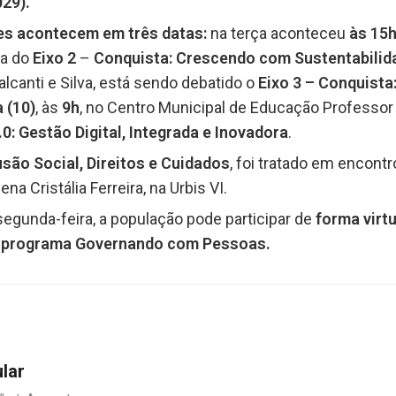
29).
ões acontecem em três datas:
na terça aconteceu
às 15
ma do
Eixo 2
–
Conquista: Crescendo com Sustentabilid
lcanti e Silva, está sendo debatido o
Eixo 3 – Conquista
a (10)
, às
9h
, no Centro Municipal de Educação Professor 
.0: Gestão Digital, Integrada e Inovadora
.
são Social, Direitos e Cuidados
, foi tratado em encont
a Cristália Ferreira, na Urbis VI.
segunda-feira, a população pode participar de
forma virt
do programa Governando com Pessoas.
ular