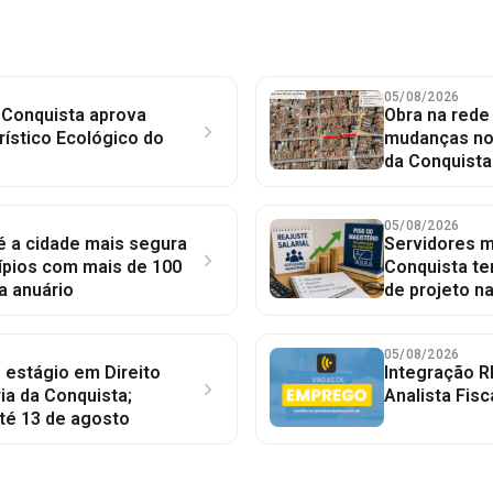
05/08/2026
 Conquista aprova
Obra na red
rístico Ecológico do
mudanças no 
da Conquista
05/08/2026
 é a cidade mais segura
Servidores mu
ípios com mais de 100
Conquista te
a anuário
de projeto n
05/08/2026
 estágio em Direito
Integração R
ia da Conquista;
Analista Fisc
té 13 de agosto