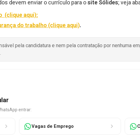
dos devem enviar o currículo para o
site Sólides
; veja ab
 (clique aqui);
rança do trabalho (clique aqui)
.
onsável pela candidatura e nem pela contratação por nenhuma e
.
ular
WhatsApp entrar:
Vagas de Emprego
C