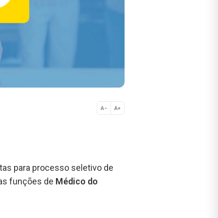
A−
A+
Normal
tas para processo seletivo de
 as funções de
Médico do