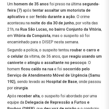
Um
homem de 35 anos
foi preso na última
segunda-
feira (7)
após
tentar assaltar um motorista de
aplicativo
e ser
ferido durante a ação
. O crime
aconteceu na
noite do dia 30 de junho
, por volta das
21h, na
Rua São Lucas, no bairro Conjunto da Vitória
,
em
Vitória da Conquista
, mas o suspeito só foi
encaminhado para o DISEP nesta semana.
Segundo a polícia, o suspeito tentou
roubar o carro e
o celular
da vítima, de 36 anos, que
reagiu usando um
canivete
e
atingiu o assaltante no pescoço
. O
homem
ficou caído na rua
e foi
socorrido pelo
Serviço de Atendimento Móvel de Urgência (Samu
192)
, sendo levado ao
Hospital de Base
, onde passou
por
cirurgia
.
Após
receber alta
, o suspeito foi abordado por uma
equipe da
Delegacia de Repressão a Furtos e
Roubos (DRFR)
, que
deu voz de prisão
e o conduziu