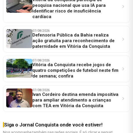
pesquisa nacional que usa IA para
identificar risco de insuficiência
cardíaca
07/08/2026
Defensoria Pública da Bahia realiza
ação gratuita para reconhecimento de
paternidade em Vitória da Conquista
07/08/2026
Vitória da Conquista recebe jogos de
quatro competições de futebol neste fim
de semana; confira
07/08/2026
Ivan Cordeiro destina emenda impositiva
para ampliar atendimento a crianças
com TEA em Vitória da Conquista
Siga o Jornal Conquista onde você estiver!
Nos acompanhe também nas redes sociais. É só clicar e seguir!