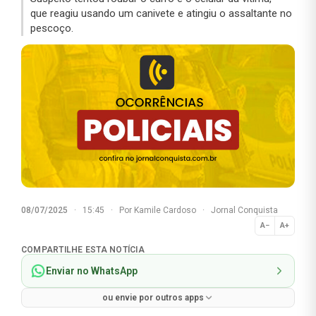
que reagiu usando um canivete e atingiu o assaltante no
pescoço.
08/07/2025
·
15:45
·
Por
Kamile Cardoso
·
Jornal Conquista
A−
A+
Normal
COMPARTILHE ESTA NOTÍCIA
Enviar no WhatsApp
ou envie por outros apps