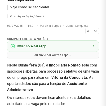
Veja como se candidatar.
Foto: Reprodução / Freepik
03/07/2025
·
16:21
·
Por
Lívia Borges
·
Jornal Conquista
A−
A+
Normal
COMPARTILHE ESTA NOTÍCIA
Enviar no WhatsApp
ou envie por outros apps
Nesta quinta-feira (03), a
Imobiliária Romão
está com
inscrições abertas para processo seletivo de uma vaga
de emprego para atuar em
Vitória da Conquista.
As
oportunidades são para a função de
Assistente
Administrativo
.
Os interessados devem ficar atentos aos detalhes
solicitados na vaga pelo recrutador.