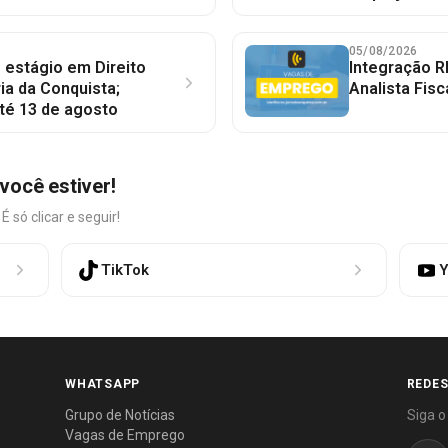
05/08/2026
 estágio em Direito
Integração R
ia da Conquista;
Analista Fisc
té 13 de agosto
você estiver!
só clicar e seguir!
TikTok
Y
WHATSAPP
REDES
Grupo de Notícias
Siga o
Vagas de Emprego