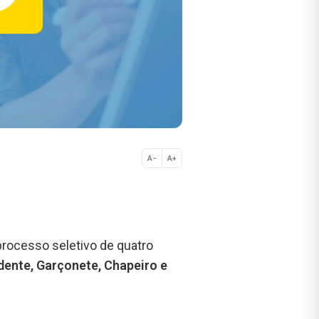
A−
A+
Normal
processo seletivo de quatro
ente, Garçonete, Chapeiro e