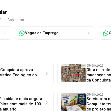
ular
WhatsApp entrar:
Vagas de Emprego
C
05/08/2026
 Conquista aprova
Obra na red
rístico Ecológico do
mudanças no 
da Conquista
05/08/2026
 é a cidade mais segura
Servidores mu
ípios com mais de 100
Conquista te
a anuário
de projeto n