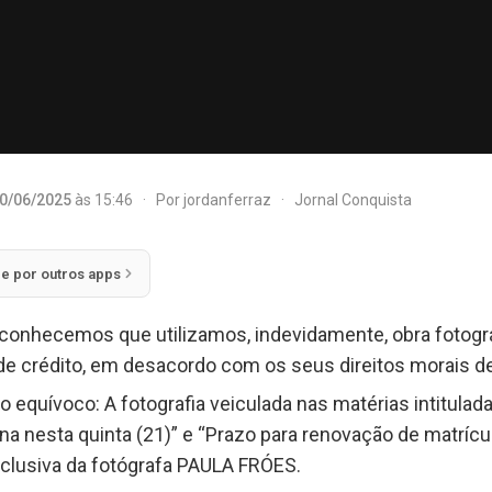
0/06/2025
às 15:46
·
Por
jordanferraz
·
Jornal Conquista
ie por outros apps
nhecemos que utilizamos, indevidamente, obra fotográ
de crédito, em desacordo com os seus direitos morais de
o equívoco: A fotografia veiculada nas matérias intitula
na nesta quinta (21)” e “Prazo para renovação de matrícu
xclusiva da fotógrafa PAULA FRÓES.