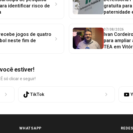
ara identificar risco de
gratuita par
a
paternidade 
07/08/2026
 recebe jogos de quatro
Ivan Cordeir
bol neste fim de
para ampliar
TEA em Vitór
você estiver!
só clicar e seguir!
TikTok
Y
WHATSAPP
REDES