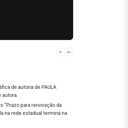
A−
A+
Normal
fica de autoria de PAULA
 autora.
das “Prazo para renovação da
la na rede estadual termina na