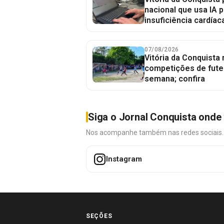
nacional que usa IA p
insuficiência cardíac
07/08/2026
Vitória da Conquista
competições de fute
semana; confira
Siga o Jornal Conquista onde 
Nos acompanhe também nas redes sociais. É 
Instagram
SEÇÕES