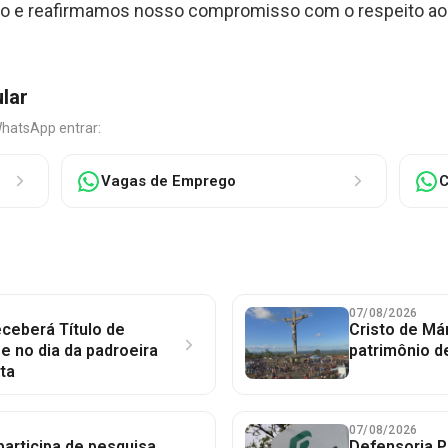
o e reafirmamos nosso compromisso com o respeito aos D
ular
WhatsApp entrar:
Vagas de Emprego
C
07/08/2026
ceberá Título de
Cristo de Má
 no dia da padroeira
patrimônio d
ta
07/08/2026
participa de pesquisa
Defensoria P