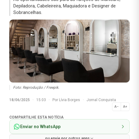
Depiladora, Cabeleireira, Maquiadora e Designer de
Sobrancelhas.
Foto: Reprodução / Freepik.
18/06/2025
·
15:03
·
Por
Lívia Borges
·
Jornal Conquista
A−
A+
Normal
COMPARTILHE ESTA NOTÍCIA
Enviar no WhatsApp
ou envie por outros apps