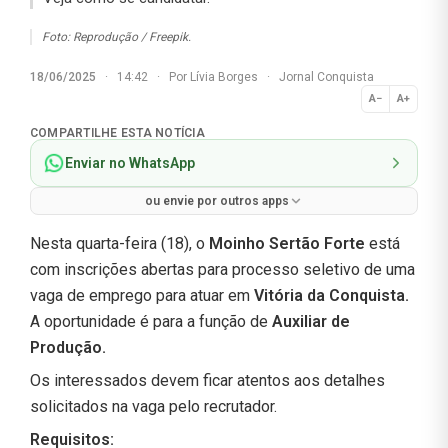
Foto: Reprodução / Freepik.
18/06/2025
·
14:42
·
Por
Lívia Borges
·
Jornal Conquista
A−
A+
Normal
COMPARTILHE ESTA NOTÍCIA
Enviar no WhatsApp
ou envie por outros apps
Nesta quarta-feira (18), o
Moinho Sertão Forte
está
com inscrições abertas para processo seletivo de uma
vaga de emprego para atuar em
Vitória da Conquista.
A oportunidade é para a função de
Auxiliar de
Produção
.
Os interessados devem ficar atentos aos detalhes
solicitados na vaga pelo recrutador.
Requisitos: