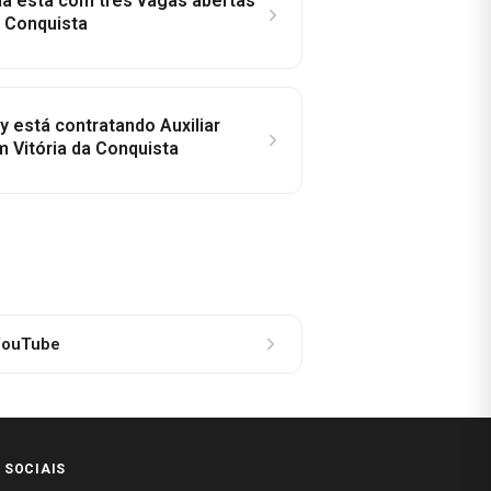
la está com três vagas abertas
a Conquista
y está contratando Auxiliar
m Vitória da Conquista
ouTube
 SOCIAIS