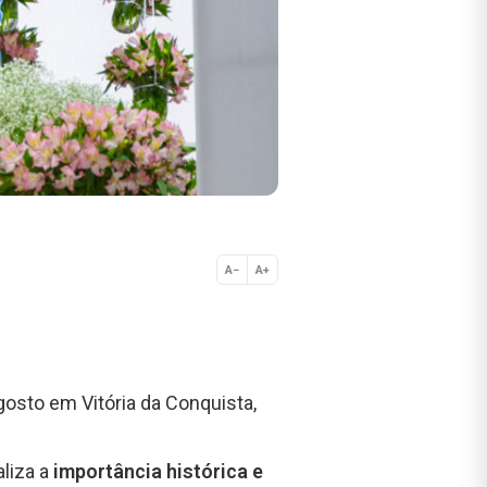
A−
A+
Normal
agosto em Vitória da Conquista,
ializa a
importância histórica e