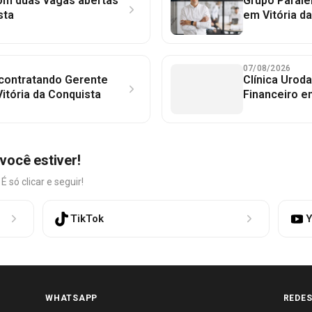
com duas vagas abertas
Grupo Parale
sta
em Vitória d
07/08/2026
 contratando Gerente
Clínica Uroda
itória da Conquista
Financeiro e
você estiver!
só clicar e seguir!
TikTok
Y
WHATSAPP
REDES