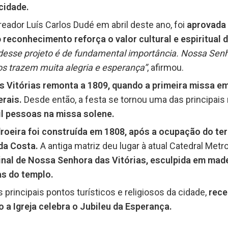
cidade.
eador Luís Carlos Dudé em abril deste ano, foi
aprovada
o
reconhecimento reforça o valor cultural e espiritual d
desse projeto é de fundamental importância. Nossa Senho
jos trazem muita alegria e esperança”
, afirmou.
 Vitórias remonta a 1809, quando a primeira missa e
erais.
Desde então, a festa se tornou uma das principais
il pessoas na missa solene.
droeira foi construída em 1808, após a ocupação do ter
da Costa.
A antiga matriz deu lugar à atual Catedral Met
inal de Nossa Senhora das Vitórias, esculpida em madei
as do templo.
 principais pontos turísticos e religiosos da cidade,
rece
a Igreja celebra o Jubileu da Esperança.