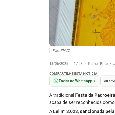
Foto: PMVC.
13/06/2025
·
17:08
·
Por
Iuri Brito
·
J
COMPARTILHE ESTA NOTÍCIA
Enviar no WhatsApp
ou env
A tradicional
Festa da Padroeir
acaba de ser reconhecida com
A
Lei nº 3.023, sancionada pela