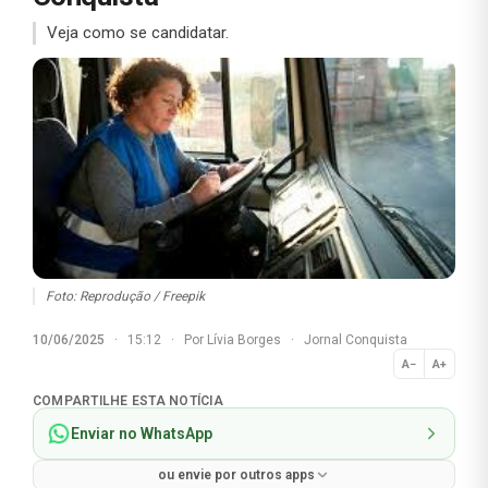
Veja como se candidatar.
Foto: Reprodução / Freepik
10/06/2025
·
15:12
·
Por
Lívia Borges
·
Jornal Conquista
A−
A+
Normal
COMPARTILHE ESTA NOTÍCIA
Enviar no WhatsApp
ou envie por outros apps