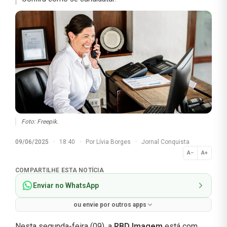
Foto: Freepik.
09/06/2025
·
18:40
·
Por
Lívia Borges
·
Jornal Conquista
A−
A+
Normal
COMPARTILHE ESTA NOTÍCIA
Enviar no WhatsApp
ou envie por outros apps
Nesta segunda-feira (09), a
RBD Imagem
está com