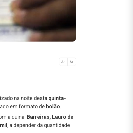
A−
A+
Normal
lizado na noite desta
quinta-
lizado em formato de
bolão
.
om a quina:
Barreiras, Lauro de
 mil
, a depender da quantidade