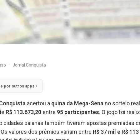
doso
·
Jornal Conquista
ie por outros apps
 Conquista
acertou a
quina da Mega-Sena
no sorteio rea
 de
R$ 113.673,20
entre
95 participantes
. O jogo foi rea
ro cidades baianas também tiveram apostas premiadas c
. Os valores dos prêmios variam entre
R$ 37 mil e R$ 113