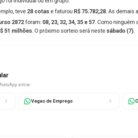
o foi individual ou em grupo.
emplo, teve
28 cotas
e faturou
R$ 75.782,28
. As demais a
urso 2872
foram:
08, 23, 32, 34, 35 e 57
. Como ninguém a
$ 51 milhões
. O próximo sorteio será neste
sábado (7)
.
ular
WhatsApp entrar:
Vagas de Emprego
C