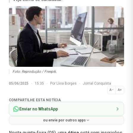
Foto: Reprodução / Freepik.
05/06/2025
·
15:35
·
Por
Lívia Borges
·
Jornal Conquista
A−
A+
Normal
COMPARTILHE ESTA NOTÍCIA
Enviar no WhatsApp
ou envie por outros apps
Nesta quinta-feira (05), uma
ótica
está com inscrições