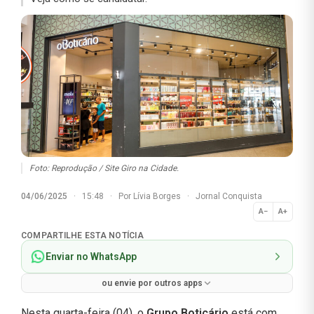
Foto: Reprodução / Site Giro na Cidade.
04/06/2025
·
15:48
·
Por
Lívia Borges
·
Jornal Conquista
A−
A+
Normal
COMPARTILHE ESTA NOTÍCIA
Enviar no WhatsApp
ou envie por outros apps
Nesta quarta-feira (04), o
Grupo
Boticário
está com