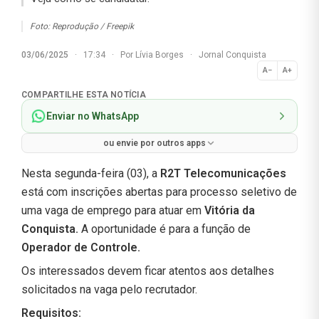
Foto: Reprodução / Freepik
03/06/2025
·
17:34
·
Por
Lívia Borges
·
Jornal Conquista
A−
A+
Normal
COMPARTILHE ESTA NOTÍCIA
Enviar no WhatsApp
ou envie por outros apps
Nesta segunda-feira (03), a
R2T Telecomunicações
está com inscrições abertas para processo seletivo de
uma vaga de emprego para atuar em
Vitória da
Conquista.
A oportunidade é para a função de
Operador de Controle.
Os interessados devem ficar atentos aos detalhes
solicitados na vaga pelo recrutador.
Requisitos: