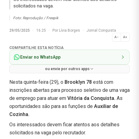
solicitados na vaga.
Foto: Reprodução / Freepik
29/05/2025
·
16:25
·
Por
Lívia Borges
·
Jornal Conquista
A−
A+
Normal
COMPARTILHE ESTA NOTÍCIA
Enviar no WhatsApp
ou envie por outros apps
Nesta quinta-feira (29), o
Brooklyn 78
está com
inscrições abertas para processo seletivo de uma vaga
de emprego para atuar em
Vitória da Conquista.
As
oportunidades são para as funções de
Auxiliar de
Cozinha.
Os interessados devem ficar atentos aos detalhes
solicitados na vaga pelo recrutador.