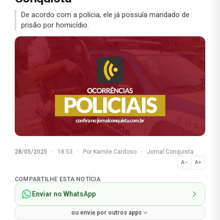
De acordo com a polícia, ele já possuía mandado de
prisão por homicídio.
28/05/2025
·
18:53
·
Por
Kamile Cardoso
·
Jornal Conquista
A−
A+
Normal
COMPARTILHE ESTA NOTÍCIA
Enviar no WhatsApp
ou envie por outros apps