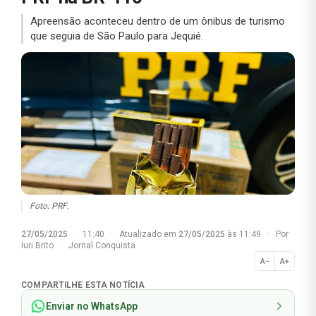
Apreensão aconteceu dentro de um ônibus de turismo
que seguia de São Paulo para Jequié.
Foto: PRF.
27/05/2025
·
11:40
·
Atualizado em
27/05/2025
às 11:49
·
Por
Iuri Brito
·
Jornal Conquista
A−
A+
Normal
COMPARTILHE ESTA NOTÍCIA
Enviar no WhatsApp