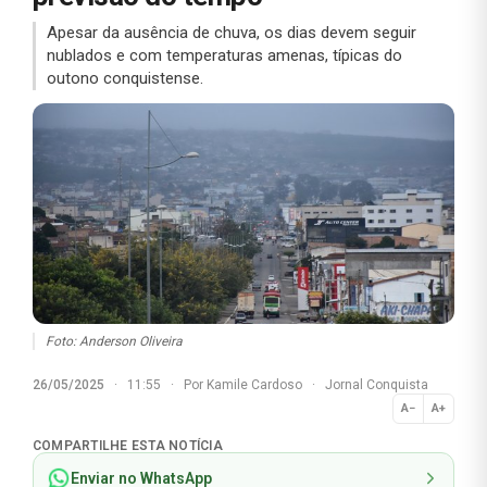
Apesar da ausência de chuva, os dias devem seguir
nublados e com temperaturas amenas, típicas do
outono conquistense.
Foto: Anderson Oliveira
26/05/2025
·
11:55
·
Por
Kamile Cardoso
·
Jornal Conquista
A−
A+
Normal
COMPARTILHE ESTA NOTÍCIA
Enviar no WhatsApp