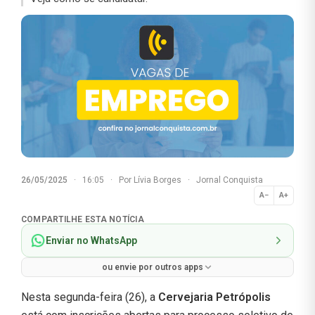
26/05/2025
·
16:05
·
Por
Lívia Borges
·
Jornal Conquista
A−
A+
Normal
COMPARTILHE ESTA NOTÍCIA
Enviar no WhatsApp
ou envie por outros apps
Nesta segunda-feira (26), a
Cervejaria Petrópolis