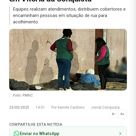
Equipes realizam atendimentos, distribuem cobertores e
encaminham pessoas em situação de rua para
acolhimento.
Foto: PMVC.
23/05/2025
·
14:01
·
Por
Kamile Cardoso
·
Jornal Conquista
A−
A+
Normal
COMPARTILHE ESTA NOTÍCIA
Enviar no WhatsApp