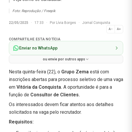
Foto: Reprodução / Freepik
22/05/2025
·
17:33
·
Por
Lívia Borges
·
Jornal Conquista
A−
A+
Normal
COMPARTILHE ESTA NOTÍCIA
Enviar no WhatsApp
ou envie por outros apps
Nesta quinta-feira (22), o
Grupo Zema
está com
inscrições abertas para processo seletivo de uma vaga
em
Vitória da Conquista.
A oportunidade é para a
função de
Consultor de Clientes
.
Os interessados devem ficar atentos aos detalhes
solicitados na vaga pelo recrutador.
Requisitos: