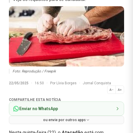
Foto: Reprodução / Freepik
22/05/2025
·
16:50
·
Por
Lívia Borges
·
Jornal Conquista
A−
A+
Normal
COMPARTILHE ESTA NOTÍCIA
Enviar no WhatsApp
ou envie por outros apps
Nesta quinta-feira (22), o
Atacadão
está com