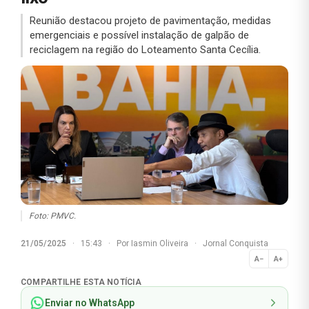
Reunião destacou projeto de pavimentação, medidas
emergenciais e possível instalação de galpão de
reciclagem na região do Loteamento Santa Cecília.
Foto: PMVC.
21/05/2025
·
15:43
·
Por
Iasmin Oliveira
·
Jornal Conquista
A−
A+
Normal
COMPARTILHE ESTA NOTÍCIA
Enviar no WhatsApp