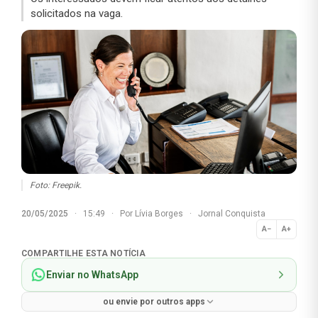
solicitados na vaga.
Foto: Freepik.
20/05/2025
·
15:49
·
Por
Lívia Borges
·
Jornal Conquista
A−
A+
Normal
COMPARTILHE ESTA NOTÍCIA
Enviar no WhatsApp
ou envie por outros apps