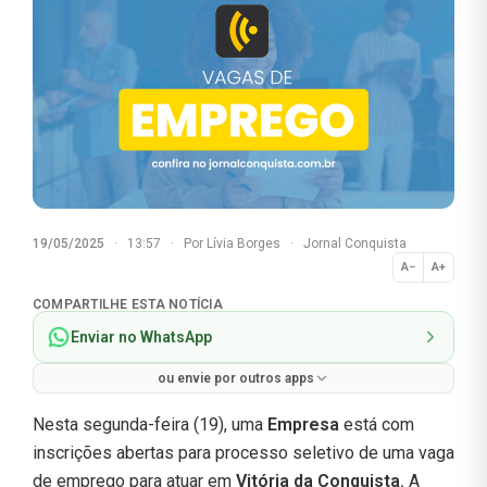
19/05/2025
·
13:57
·
Por
Lívia Borges
·
Jornal Conquista
A−
A+
Normal
COMPARTILHE ESTA NOTÍCIA
Enviar no WhatsApp
ou envie por outros apps
Nesta segunda-feira (19), uma
Empresa
está com
inscrições abertas para processo seletivo de uma vaga
de emprego para atuar em
Vitória da Conquista.
A