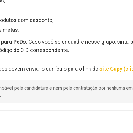
ão;
produtos com desconto;
e metas.
 para PcDs.
Caso você se enquadre nesse grupo, sinta-s
código do CID correspondente.
dos devem enviar o currículo para o link do
site Gupy (cli
onsável pela candidatura e nem pela contratação por nenhuma e
.