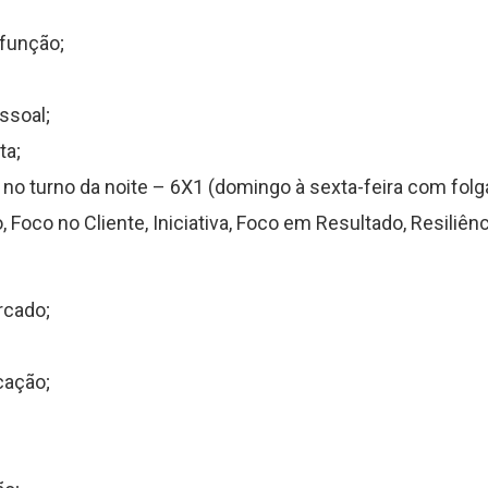
 função;
ssoal;
ta;
r no turno da noite – 6X1 (domingo à sexta-feira com fol
co no Cliente, Iniciativa, Foco em Resultado, Resiliênci
rcado;
cação;