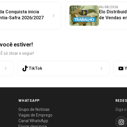
06/08/2026
 da Conquista inicia
Elo Distribu
ntia-Safra 2026/2027
de Vendas em
você estiver!
só clicar e seguir!
TikTok
Y
WHATSAPP
REDES
Grupo de Notícias
Siga o
Vagas de Emprego
Canal WhatsApp
Enviar denúncia