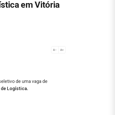
stica em Vitória
A−
A+
Normal
seletivo de uma vaga de
r de Logística.