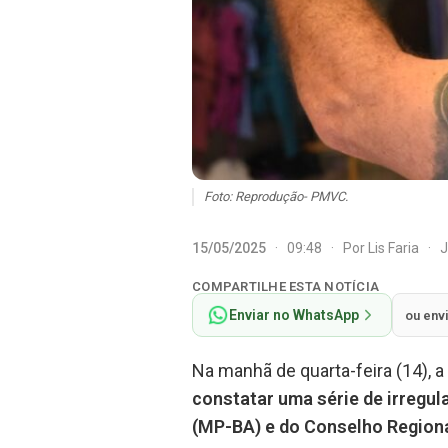
Foto: Reprodução- PMVC.
15/05/2025
·
09:48
·
Por
Lis Faria
·
J
COMPARTILHE ESTA NOTÍCIA
Enviar no WhatsApp
ou env
Na manhã de quarta-feira (14), a 
constatar uma série de irregul
(MP-BA) e do Conselho Regiona