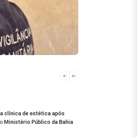
A−
A+
Normal
a clínica de estética após
do
Ministério Público da Bahia