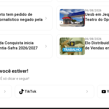
06/08/2026
to tem pedido de
Uesb em Jequ
jornalístico negado pela
Teatro do Op
06/08/2026
 da Conquista inicia
Elo Distribu
ntia-Safra 2026/2027
de Vendas em
você estiver!
só clicar e seguir!
TikTok
Y