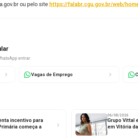
.gov.br
ou pelo site
https://falabr.cgu.gov.br/web/hom
ular
WhatsApp entrar:
Vagas de Emprego
C
06/08/2026
nta incentivo para
Grupo Vittal
Primária começa a
em Vitória d