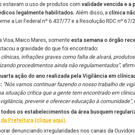
os estavam o uso de produtos com
validade vencida e a
édicos legalmente habilitados.
Além disso, a
clínica nã
rme a Lei Federal nº 6.437/77 e a Resolução RDC nº 67/
a Visa, Maico Mares, somente
esta semana o órgão rece
stacou a gravidade do que foi encontrado:
ínicas, infrações graves como falta de alvará, produtos
alizando procedimentos ainda não regulamentados”,
afirm
quarta ação do ano realizada pela Vigilância em clínica
:
“Nós vamos continuar fazendo o nosso trabalho de vigil
sa situação crítica que a gente tem encontrado em clínica
 vigilância, prevenir e oferecer educação à comunidade”
,
e
todos os estabelecimentos da área busquem regulariz
 da Prefeitura (clique aqui).
rar denunciando irregularidades nos canais da Ouvidori