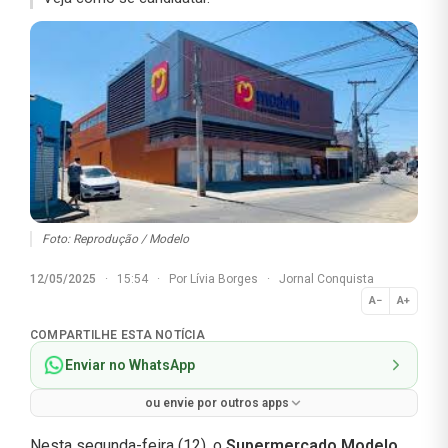
Foto: Reprodução / Modelo
12/05/2025
·
15:54
·
Por
Lívia Borges
·
Jornal Conquista
A−
A+
Normal
COMPARTILHE ESTA NOTÍCIA
Enviar no WhatsApp
ou envie por outros apps
Nesta segunda-feira (12), o
Supermercado Modelo