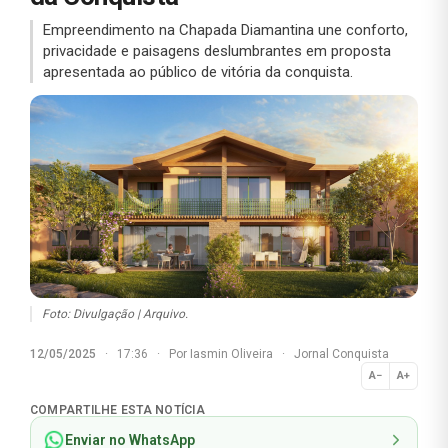
Empreendimento na Chapada Diamantina une conforto,
privacidade e paisagens deslumbrantes em proposta
apresentada ao público de vitória da conquista.
Foto: Divulgação | Arquivo.
12/05/2025
·
17:36
·
Por
Iasmin Oliveira
·
Jornal Conquista
A−
A+
Normal
COMPARTILHE ESTA NOTÍCIA
Enviar no WhatsApp