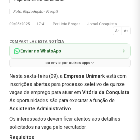
Foto: Reprodução - Freepik
09/05/2025
·
17:41
·
Por
Lívia Borges
·
Jornal Conquista
A−
A+
Normal
COMPARTILHE ESTA NOTÍCIA
Enviar no WhatsApp
ou envie por outros apps
Nesta sexta-feira (09), a
Empresa Unimark
está com
inscrições abertas para processo seletivo de quinze
vagas de emprego para atuar em
Vitória da Conquista.
As oportunidades são para executar a função de
Assistente Administrativo.
Os interessados devem ficar atentos aos detalhes
solicitados na vaga pelo recrutador.
Requisitos: