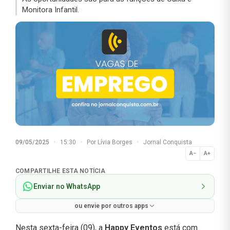
Monitora Infantil.
09/05/2025
·
15:30
·
Por
Lívia Borges
·
Jornal Conquista
A−
A+
Normal
COMPARTILHE ESTA NOTÍCIA
Enviar no WhatsApp
ou envie por outros apps
Nesta sexta-feira (09), a
Happy Eventos
está com