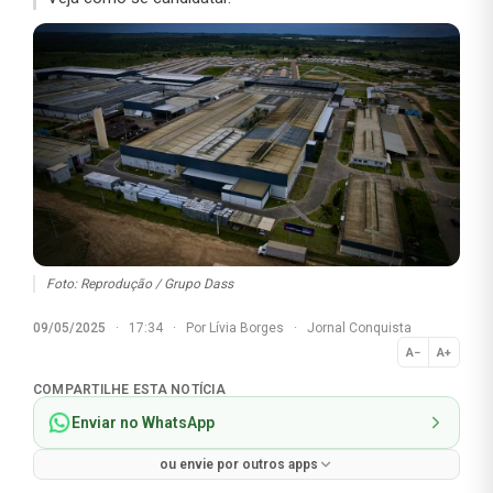
Foto: Reprodução / Grupo Dass
09/05/2025
·
17:34
·
Por
Lívia Borges
·
Jornal Conquista
A−
A+
Normal
COMPARTILHE ESTA NOTÍCIA
Enviar no WhatsApp
ou envie por outros apps