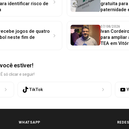
ara identificar risco de
gratuita par
a
paternidade 
07/08/2026
 recebe jogos de quatro
Ivan Cordeir
bol neste fim de
para ampliar
TEA em Vitór
você estiver!
só clicar e seguir!
TikTok
Y
WHATSAPP
REDES