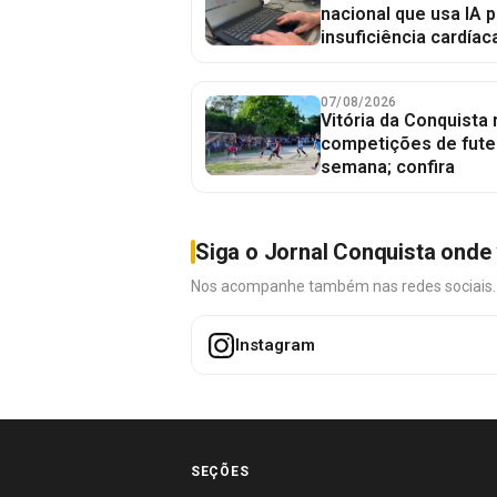
nacional que usa IA p
insuficiência cardíac
07/08/2026
Vitória da Conquista
competições de fute
semana; confira
Siga o Jornal Conquista onde 
Nos acompanhe também nas redes sociais. É 
Instagram
SEÇÕES