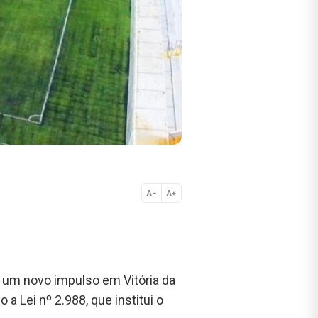
A−
A+
Normal
u um novo impulso em Vitória da
 a Lei nº 2.988, que institui o