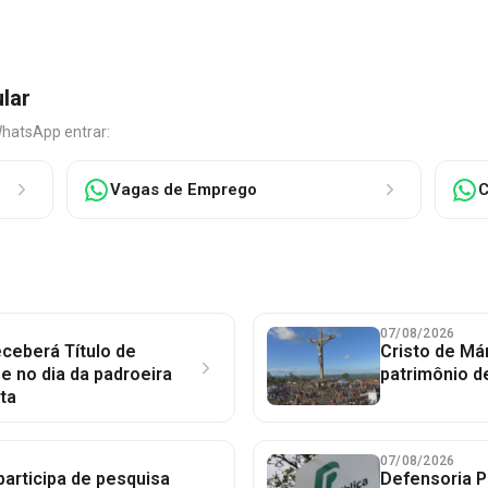
ular
WhatsApp entrar:
Vagas de Emprego
C
07/08/2026
ceberá Título de
Cristo de Má
 no dia da padroeira
patrimônio d
ta
07/08/2026
participa de pesquisa
Defensoria P