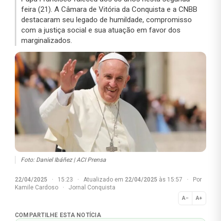
feira (21). A Câmara de Vitória da Conquista e a CNBB
destacaram seu legado de humildade, compromisso
com a justiça social e sua atuação em favor dos
marginalizados.
Foto: Daniel Ibáñez | ACI Prensa
22/04/2025
·
15:23
·
Atualizado em
22/04/2025
às 15:57
·
Por
Kamile Cardoso
·
Jornal Conquista
A−
A+
Normal
COMPARTILHE ESTA NOTÍCIA