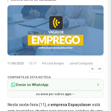
11/04/2025
·
15:17
·
Por
Lívia Borges
·
Jornal Conquista
A−
A+
Normal
COMPARTILHE ESTA NOTÍCIA
Enviar no WhatsApp
ou envie por outros apps
Nesta sexta-feira (11), a
empresa
Espaçolaser
está